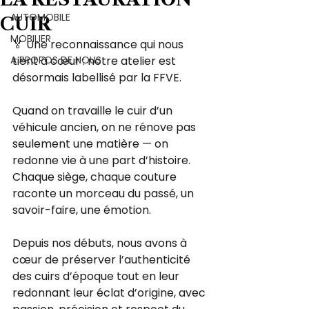
AUTOMOBILE
CUIR
MOBILIER
🏅 Une reconnaissance qui nous 
A PROPOS DE NOUS
tient à cœur : notre atelier est 
désormais labellisé par la FFVE.
Quand on travaille le cuir d’un 
véhicule ancien, on ne rénove pas 
seulement une matière — on 
redonne vie à une part d’histoire.
Chaque siège, chaque couture 
raconte un morceau du passé, un 
savoir-faire, une émotion.
Depuis nos débuts, nous avons à 
cœur de préserver l’authenticité 
des cuirs d’époque tout en leur 
redonnant leur éclat d’origine, avec 