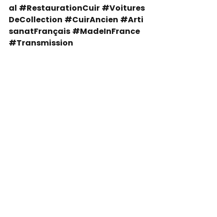
al
#RestaurationCuir
#Voitures
DeCollection
#CuirAncien
#Arti
sanatFrançais
#MadeInFrance
#Transmission