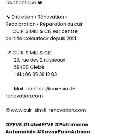
l’authentique ❤️
🔧 Entretien • Rénovation • 
Recoloration • Réparation du cuir
      CUIR, SIMILI & CIE est centre 
certifié Colourlock depuis 2021.
 📍 CUIR, SIMILI & CIE
       29, rue des 2 ruisseaux
       69400 Gleizé
       Tél. : 06 35 39 12 83
       Mail : 
contact@cuir-simili-
renovation.com
 🌐 
www.cuir-simili-renovation.com
#FFVE
#LabelFFVE
#Patrimoine
Automobile
#SavoirFaireArtisan