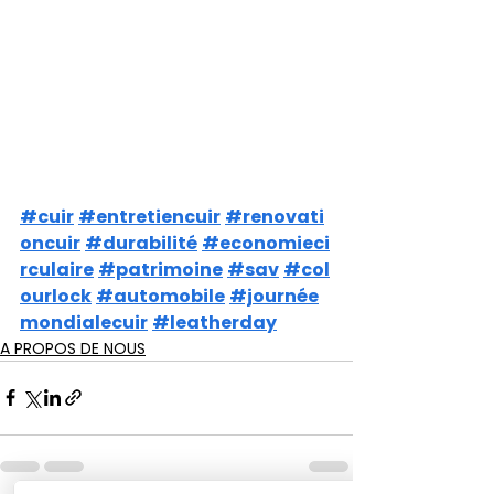
#cuir
#entretiencuir
#renovati
oncuir
#durabilité
#economieci
rculaire
#patrimoine
#sav
#col
ourlock
#automobile
#journée
mondialecuir
#leatherday
A PROPOS DE NOUS