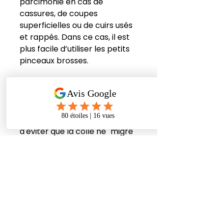
parcimonie en cas de
cassures, de coupes
superficielles ou de cuirs usés
et rappés. Dans ce cas, il est
plus facile d’utiliser les petits
pinceaux brosses.
Le cuir des vêtements étant
souvent très mince, appliquez
la colle de manière
particulièrement fine afin
d'éviter que la colle ne "migre"
en surface. En cas de
migration, la colle pénètre
dans le cuir en profondeur et
fait apparaître des taches
sombres en surface.