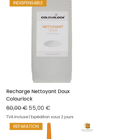
INDISPENSABLE
Recharge Nettoyant Doux
Colourlock
Prix original
Prix promotionnel
60,00 €
55,00 €
TVA Incluse
|
Expédition sous 2 jours
REPARATION