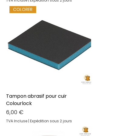
TVA Incluse
|
Expédition sous 2 jours
COLORER
Tampon abrasif pour cuir
Colourlock
Prix
6,00 €
TVA Incluse
|
Expédition sous 2 jours