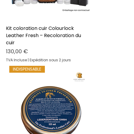
Kit coloration cuir Colourlock
Leather Fresh – Recoloration du
cuir
Prix
130,00 €
TVA Incluse
|
Expédition sous 2 jours
INDISPENSABLE