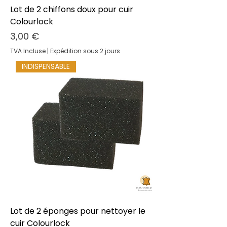
Lot de 2 chiffons doux pour cuir
Colourlock
Prix
3,00 €
TVA Incluse
|
Expédition sous 2 jours
INDISPENSABLE
Lot de 2 éponges pour nettoyer le
cuir Colourlock