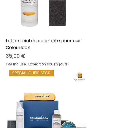
Lotion teintée colorante pour cuir
Colourlock
Prix
35,00 €
TVA Incluse
|
Expédition sous 2 jours
SPECIAL CUIRS SECS