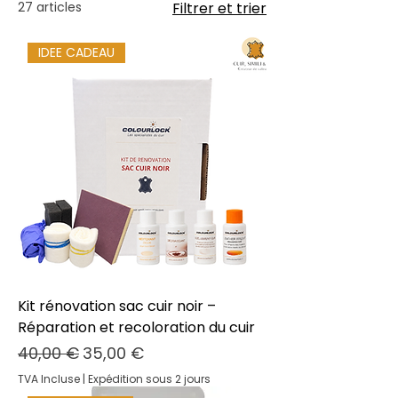
27 articles
Filtrer et trier
IDEE CADEAU
Kit rénovation sac cuir noir –
Réparation et recoloration du cuir
Prix original
Prix promotionnel
40,00 €
35,00 €
TVA Incluse
|
Expédition sous 2 jours