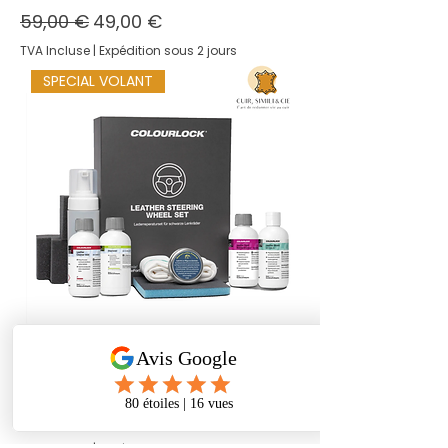
Prix original
Prix promotionnel
59,00 €
49,00 €
TVA Incluse
|
Expédition sous 2 jours
SPECIAL VOLANT
Kit réparation volant cuir
Colourlock
Prix
55,00 €