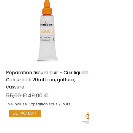
Réparation fissure cuir – Cuir liquide
Colourlock 20ml trou, griffure,
cassure
Prix original
Prix promotionnel
55,00 €
49,00 €
TVA Incluse
|
Expédition sous 2 jours
DETACHANT