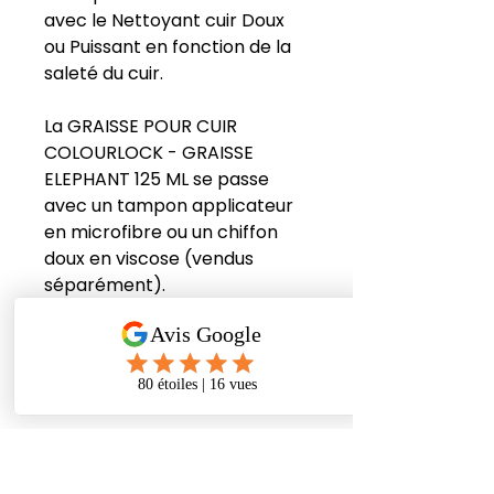
avec le Nettoyant cuir Doux
ou Puissant en fonction de la
saleté du cuir.
La GRAISSE POUR CUIR
COLOURLOCK - GRAISSE
ELEPHANT 125 ML se passe
avec un tampon applicateur
en microfibre ou un chiffon
doux en viscose (vendus
séparément).
CONSEILS
On ne choisira pas ce produit
pour des cuirs neufs sur lesquels
on veut préserver le rendu mat.