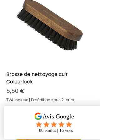
Brosse de nettoyage cuir
Colourlock
Prix
5,50 €
TVA Incluse
|
Expédition sous 2 jours
INDISPENSABLE