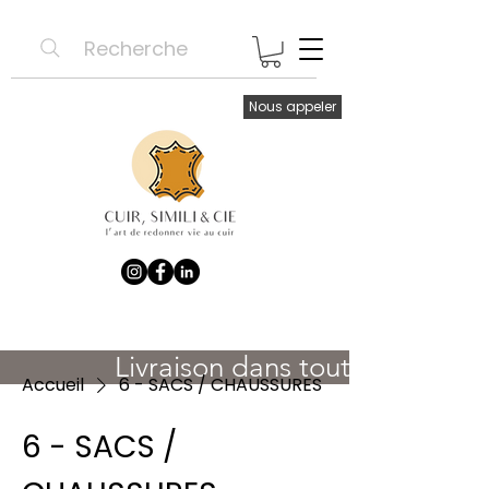
Recherche
Nous appeler
               Livraison dans toute la France 
Accueil
6 - SACS / CHAUSSURES
6 - SACS /