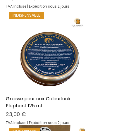
TVA Incluse
|
Expédition sous 2 jours
INDISPENSABLE
Graisse pour cuir Colourlock
Elephant 125 ml
Prix
23,00 €
TVA Incluse
|
Expédition sous 2 jours