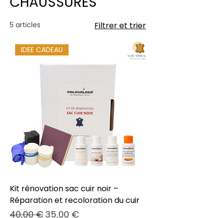
CHAUSSURES
5 articles
Filtrer et trier
IDEE CADEAU
Kit rénovation sac cuir noir –
Réparation et recoloration du cuir
Prix original
Prix promotionnel
40,00 €
35,00 €