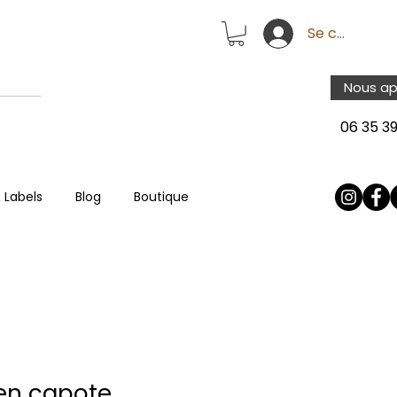
Se connecte
Nous ap
06 35 39
 Labels
Blog
Boutique
ien capote