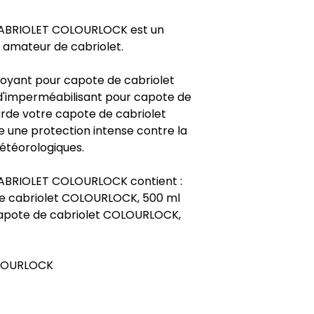
Application :
CABRIOLET COLOURLOCK est un
Le Nettoyant pour 
amateur de cabriolet.
COLOURLOCK est un
en tissu (convient
oyant pour capote de cabriolet
textiles et aux mic
'imperméabilisant pour capote de
Le Nettoyant pour 
rde votre capote de cabriolet
COLOURLOCK permet
 une protection intense contre la
salissures en douce
huileux. Le matériau 
météorologiques.
endommagé.
Agitez le nettoyant
ABRIOLET COLOURLOCK contient :
toujours d'abord da
de cabriolet COLOURLOCK, 500 ml
vérifier toute altéra
capote de cabriolet COLOURLOCK,
Vaporisez uniformé
légèrement humide
capote de cabriole
(répétez au besoin)
OLOURLOCK
environ 5 à 10 min
Utilisez la brosse 
tenaces et les dépô