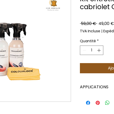
cabriolet 
Prix
 59,00 € 
49,00 €
original
TVA Incluse
|
Expédi
Quantité
*
Ajo
APPLICATIONS
PROCEDURE POUR 
CABRIOLET
Testez la compatib
dans un endroit pe